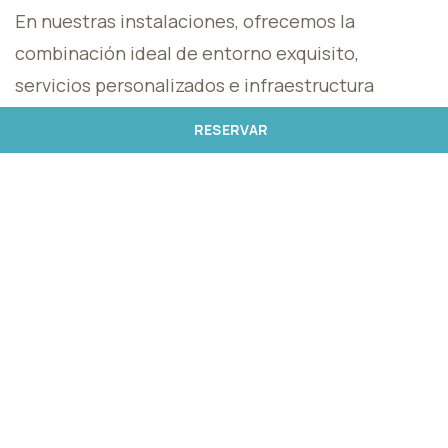
En nuestras instalaciones, ofrecemos la
combinación ideal de entorno exquisito,
servicios personalizados e infraestructura
moderna para garantizar el éxito de su evento
RESERVAR
corporativo. Ya se trate de una conferencia, una
reunión de negocios, un seminario o cualquier
otra ocasión corporativa, nos comprometemos a
crear un entorno propicio para la creación de
redes, la colaboración y el éxito empresarial.
SALAS DE
REUNION