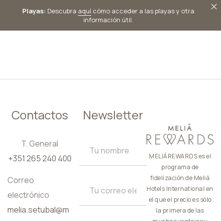
Playas:
Descubra
aquí
cómo acceder a las playas y otra
información útil.
ES
Contactos
Newsletter
T. General
MELIÁREWARDS es el
+351 265 240 400
programa de
fidelización de Meliá
Correo
Hotels International en
electrónico
el que el precio es sólo
melia.setubal@m
la primera de las