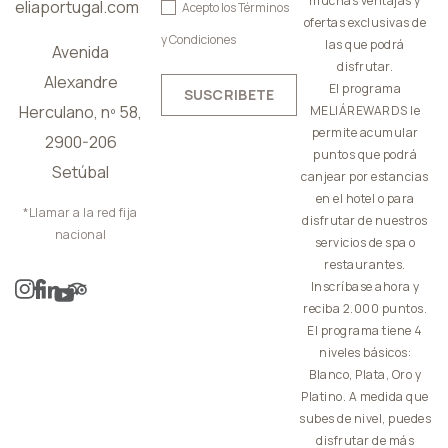
muchas ventajas y
eliaportugal.com
Acepto los
Términos
ofertas exclusivas de
y Condiciones
las que podrá
Avenida
disfrutar.
Alexandre
El programa
SUSCRIBETE
Herculano, nº 58,
MELIÁREWARDS le
permite acumular
2900-206
puntos que podrá
Setúbal
canjear por estancias
en el hotel o para
*Llamar a la red fija
disfrutar de nuestros
nacional
servicios de spa o
restaurantes.
Inscríbase ahora y
reciba 2.000 puntos.
El programa tiene 4
niveles básicos:
Blanco, Plata, Oro y
Platino. A medida que
subes de nivel, puedes
disfrutar de más