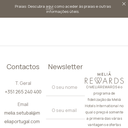
Praias: Descubra
aqui
como aceder às praias e outras
informações úteis.
PT
Contactos
Newsletter
T. Geral
O MELIÁREWARDS é o
+351 265 240 400
programa de
fidelização da Meliá
Email
Hotels International no
melia.setubal@m
qual o preço é somente
a primeira das várias
eliaportugal.com
vantagens e ofertas