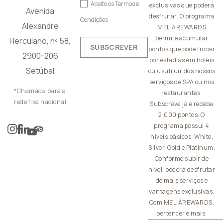
Aceito os
Termos e
exclusivas que poderá
Avenida
desfrutar. O programa
Condições
Alexandre
MELIÁREWARDS
permite acumular
Herculano, nº 58,
SUBSCREVER
pontos que pode trocar
2900-206
por estadias em hotéis
Setúbal
ou usufruir dos nossos
serviços de SPA ou nos
*Chamada para a
restaurantes.
rede fixa nacional
Subscreva já e receba
2.000 pontos. O
programa possui 4
níveis básicos: White,
Silver, Gold e Platinum.
Conforme subir de
nível, poderá desfrutar
de mais serviços e
vantagens exclusivas.
Com MELIÁREWARDS,
pertencer é mais.