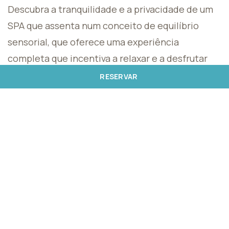
Descubra a tranquilidade e a privacidade de um
SPA que assenta num conceito de equilíbrio
sensorial, que oferece uma experiência
completa que incentiva a relaxar e a desfrutar
dos cinco sentidos. Os espaços multissensoriais
RESERVAR
recriados ao pormenor através dos aromas, da
decoração, e o nosso Menu de Tratamentos,
realizado por profissionais altamente
qualificados transportam-no para uma realidade
harmoniosa e de renovação física e espiritual,
conduzindo-o a uma verdadeira e única viagem
pelo mundo dos sentidos.
*Utilização dos serviços do SPA (piscina, jacuzzi